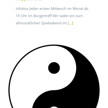
Infobox Jeden ersten Mittwoch im Monat ab
19 Uhr Im Bürgertreff Wir laden ein zum
allmonatlichen Spieleabend im
[...]