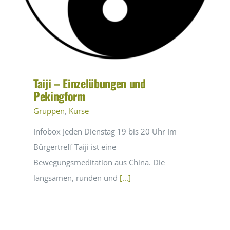
Taiji – Einzelübungen und
Pekingform
Gruppen
,
Kurse
Infobox Jeden Dienstag 19 bis 20 Uhr Im
Bürgertreff Taiji ist eine
Bewegungsmeditation aus China. Die
langsamen, runden und
[...]